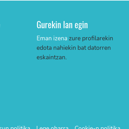
e
Gurekin lan egin
Eman izena
zure profilarekin
edota nahiekin bat datorren
eskaintzan.
sun politika
Lege oharra
Cookie-n politika