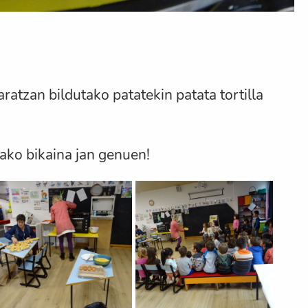
atzan bildutako patatekin patata tortilla
ako bikaina jan genuen!