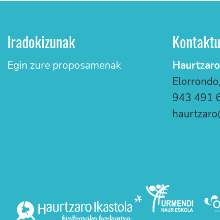
Iradokizunak
Kontakt
Egin zure proposamenak
Haurtzaro
Elorrondo
943 491 
haurtzaro