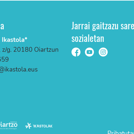
ua
Jarrai gaitzazu sar
sozialetan
 Ikastola*
, z/g. 20180 Oiartzun
659
@ikastola.eus
Pribatuta