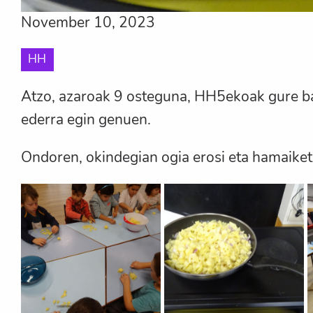
November 10, 2023
HH
Atzo, azaroak 9 osteguna, HH5ekoak gure bar
ederra egin genuen.
Ondoren, okindegian ogia erosi eta hamaiket