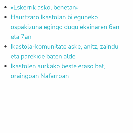
«Eskerrik asko, benetan»
Haurtzaro Ikastolan bi eguneko
ospakizuna egingo dugu ekainaren 6an
eta 7an
Ikastola-komunitate aske, anitz, zaindu
eta parekide baten alde
Ikastolen aurkako beste eraso bat,
oraingoan Nafarroan