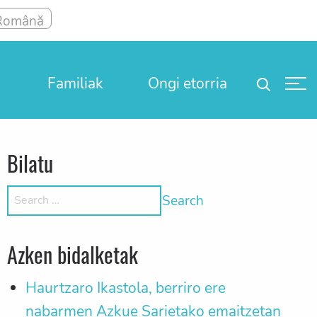
Familiak
Ongi etorria
Bilatu
Search for:
Azken bidalketak
Haurtzaro Ikastola, berriro ere
nabarmen Azkue Sarietako emaitzetan