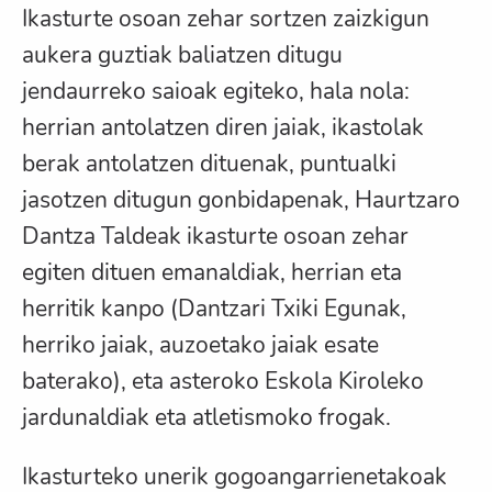
Ikasturte osoan zehar sortzen zaizkigun
aukera guztiak baliatzen ditugu
jendaurreko saioak egiteko, hala nola:
herrian antolatzen diren jaiak, ikastolak
berak antolatzen dituenak, puntualki
jasotzen ditugun gonbidapenak, Haurtzaro
Dantza Taldeak ikasturte osoan zehar
egiten dituen emanaldiak, herrian eta
herritik kanpo (Dantzari Txiki Egunak,
herriko jaiak, auzoetako jaiak esate
baterako), eta asteroko Eskola Kiroleko
jardunaldiak eta atletismoko frogak.
Ikasturteko unerik gogoangarrienetakoak