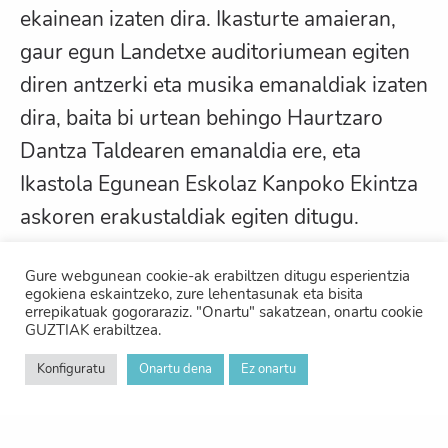
ekainean izaten dira. Ikasturte amaieran,
gaur egun Landetxe auditoriumean egiten
diren antzerki eta musika emanaldiak izaten
dira, baita bi urtean behingo Haurtzaro
Dantza Taldearen emanaldia ere, eta
Ikastola Egunean Eskolaz Kanpoko Ekintza
askoren erakustaldiak egiten ditugu.
Gure webgunean cookie-ak erabiltzen ditugu esperientzia
egokiena eskaintzeko, zure lehentasunak eta bisita
errepikatuak gogoraraziz. "Onartu" sakatzean, onartu cookie
GUZTIAK erabiltzea.
Konfiguratu
Onartu dena
Ez onartu