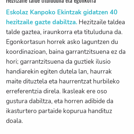
Hezitzaile talde tituluduna eta egonkorra
Eskolaz Kanpoko Ekintzak gidatzen 40
hezitzaile gazte dabiltza.
Hezitzaile taldea
talde gaztea, iraunkorra eta tituluduna da.
Egonkortasun horrek asko laguntzen du
koordinazioan, baina garrantzitsuena ez da
hori; garrantzitsuena da guztiek ilusio
handiarekin egiten dutela lan, haurrak
maite dituztela eta haurrentzat hurbileko
erreferentzia direla. Ikasleak ere oso
gustura dabiltza, eta horren adibide da
ikasturtero partaide kopurua handituz
doala.