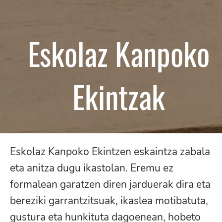
Eskolaz Kanpoko
Ekintzak
Eskolaz Kanpoko Ekintzen eskaintza zabala
eta anitza dugu ikastolan. Eremu ez
formalean garatzen diren jarduerak dira eta
bereziki garrantzitsuak, ikaslea motibatuta,
gustura eta hunkituta dagoenean, hobeto