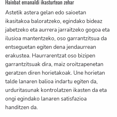
Hainbat emanaldi ikasturtean zehar
Astetik astera gelan edo saioetan
ikasitakoa baloratzeko, egindako bideaz
jabetzeko eta aurrera jarraitzeko gogoa eta
ilusioa mantentzeko, oso garrantzitsua da
entseguetan egiten dena jendaurrean
erakustea. Haurrarentzat oso bizipen
garrantzitsuak dira, maiz oroitzapenetan
geratzen diren horietakoak. Une horietan
talde lanaren balioa indartu egiten da,
urduritasunak kontrolatzen ikasten da eta
ongi egindako lanaren satisfazioa
handitzen da.