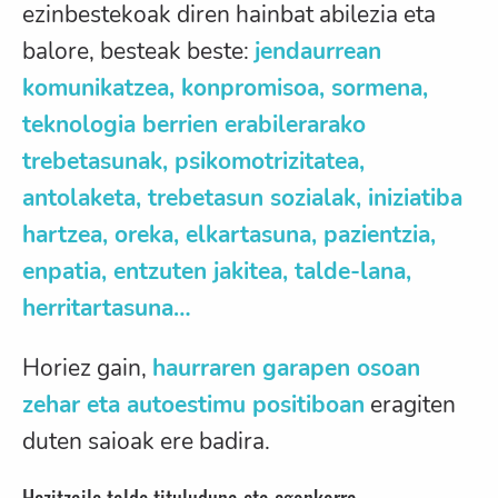
ezinbestekoak diren hainbat abilezia eta
balore, besteak beste:
jendaurrean
komunikatzea, konpromisoa, sormena,
teknologia berrien erabilerarako
trebetasunak, psikomotrizitatea,
antolaketa, trebetasun sozialak, iniziatiba
hartzea, oreka, elkartasuna, pazientzia,
enpatia, entzuten jakitea, talde-lana,
herritartasuna…
Horiez gain,
haurraren garapen osoan
zehar eta autoestimu positiboan
eragiten
duten saioak ere badira.