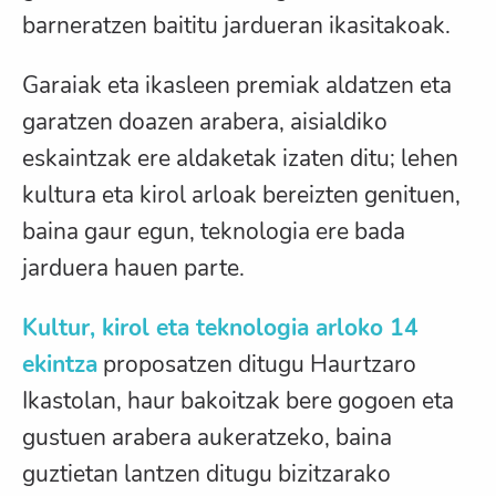
barneratzen baititu jardueran ikasitakoak.
Garaiak eta ikasleen premiak aldatzen eta
garatzen doazen arabera, aisialdiko
eskaintzak ere aldaketak izaten ditu; lehen
kultura eta kirol arloak bereizten genituen,
baina gaur egun, teknologia ere bada
jarduera hauen parte.
Kultur, kirol eta teknologia arloko 14
ekintza
proposatzen ditugu Haurtzaro
Ikastolan, haur bakoitzak bere gogoen eta
gustuen arabera aukeratzeko, baina
guztietan lantzen ditugu bizitzarako