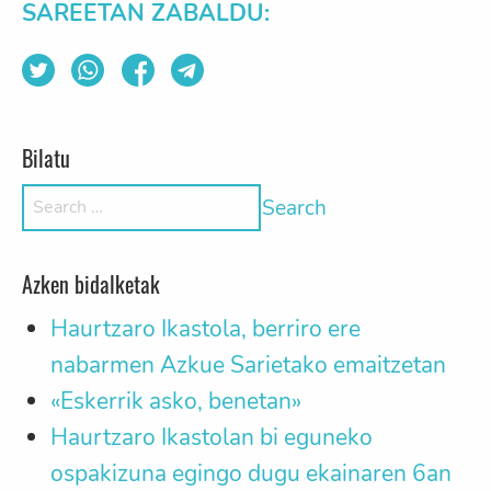
SAREETAN ZABALDU:
Bilatu
Search for:
Azken bidalketak
Haurtzaro Ikastola, berriro ere
nabarmen Azkue Sarietako emaitzetan
«Eskerrik asko, benetan»
Haurtzaro Ikastolan bi eguneko
ospakizuna egingo dugu ekainaren 6an