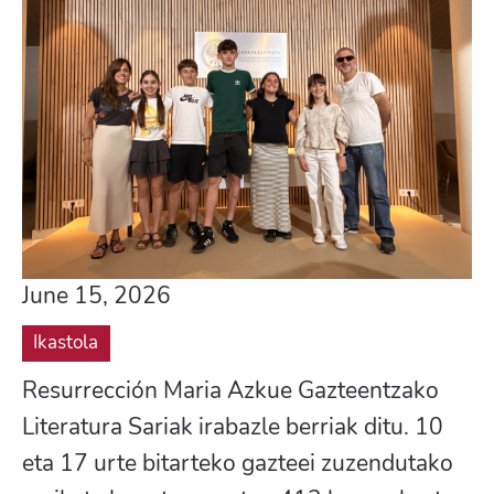
June 15, 2026
Ikastola
Resurrección Maria Azkue Gazteentzako
Literatura Sariak irabazle berriak ditu. 10
eta 17 urte bitarteko gazteei zuzendutako