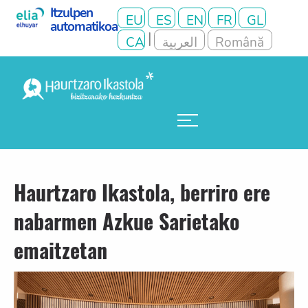
Haurtzaro Ikastola, berriro ere
nabarmen Azkue Sarietako
emaitzetan