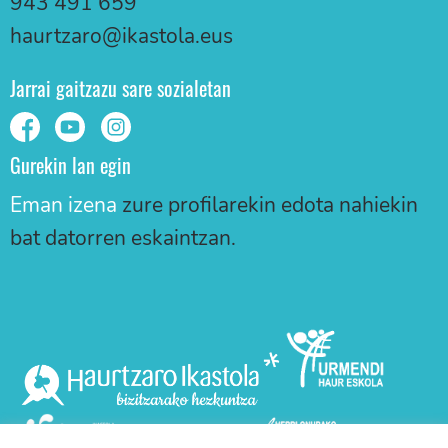
943 491 659
haurtzaro@ikastola.eus
Jarrai gaitzazu sare sozialetan
Gurekin lan egin
Eman izena
zure profilarekin edota nahiekin
bat datorren eskaintzan.