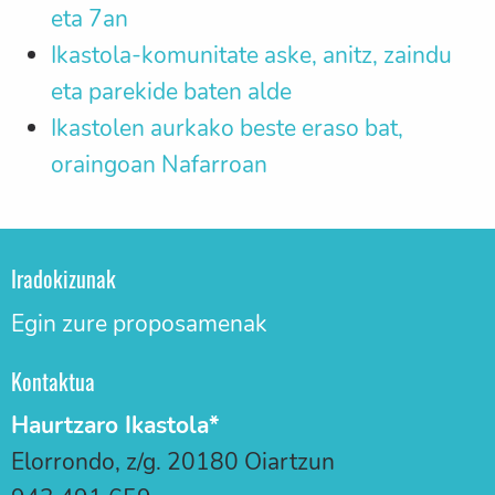
eta 7an
Ikastola-komunitate aske, anitz, zaindu
eta parekide baten alde
Ikastolen aurkako beste eraso bat,
oraingoan Nafarroan
Iradokizunak
Egin zure proposamenak
Kontaktua
Haurtzaro Ikastola*
Elorrondo, z/g. 20180 Oiartzun