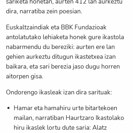
sariketa honetan, aurten 412 lan aurkeztu
dira, narratiba zein poesian.
Euskaltzaindiak eta BBK Fundazioak
antolatutako lehiaketa honek gure ikastola
nabarmendu du bereziki: aurten ere lan
gehien aurkeztu ditugun ikastetxea izan
baikara, eta sari berezia jaso dugu horren
aitorpen gisa.
Ondorengo ikasleak izan dira sarituak:
Hamar eta hamahiru urte bitartekoen
mailan, narratiban Haurtzaro Ikastolako
hiru ikaslek lortu dute saria: Alatz