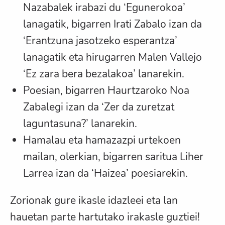
Nazabalek irabazi du ‘Egunerokoa’
lanagatik, bigarren Irati Zabalo izan da
‘Erantzuna jasotzeko esperantza’
lanagatik eta hirugarren Malen Vallejo
‘Ez zara bera bezalakoa’ lanarekin.
Poesian, bigarren Haurtzaroko Noa
Zabalegi izan da ‘Zer da zuretzat
laguntasuna?’ lanarekin.
Hamalau eta hamazazpi urtekoen
mailan, olerkian, bigarren saritua Liher
Larrea izan da ‘Haizea’ poesiarekin.
Zorionak gure ikasle idazleei eta lan
hauetan parte hartutako irakasle guztiei!