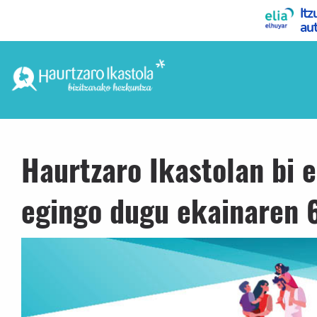
Haurtzaro Ikastolan bi 
egingo dugu ekainaren 