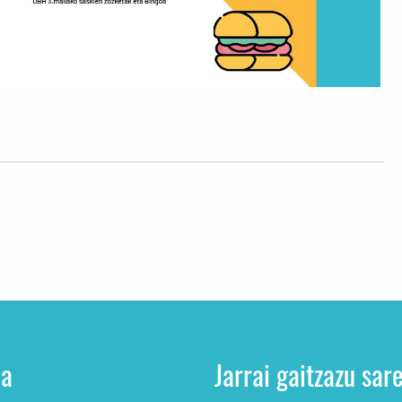
ua
Jarrai gaitzazu sar