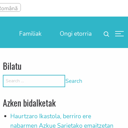
Familiak
Ongi etorria
Bilatu
Search for:
Azken bidalketak
Haurtzaro Ikastola, berriro ere
nabarmen Azkue Sarietako emaitzetan