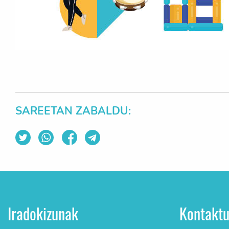
SAREETAN ZABALDU:
Iradokizunak
Kontakt