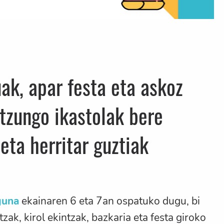
ak, apar festa eta askoz
rtzungo ikastolak bere
 eta herritar guztiak
guna
ekainaren 6 eta 7an ospatuko dugu, bi
k, kirol ekintzak, bazkaria eta festa giroko