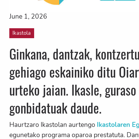
June 1, 2026
Ikastola
Ginkana, dantzak, kontzertu
gehiago eskainiko ditu Oia
urteko jaian. Ikasle, guraso
gonbidatuak daude.
Haurtzaro Ikastolan aurtengo
Ikastolaren E
egunetako programa oparoa prestatuta. Dantza