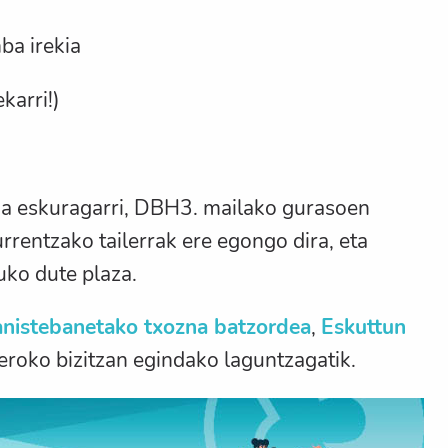
a irekia
karri!)
da eskuragarri, DBH3. mailako gurasoen
rrentzako tailerrak ere egongo dira, eta
ko dute plaza.
nistebanetako txozna batzordea
,
Eskuttun
eroko bizitzan egindako laguntzagatik.