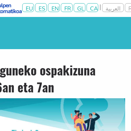
eguneko ospakizuna
6an eta 7an