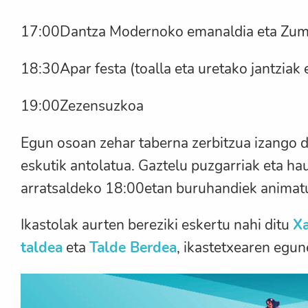
17:00Dantza Modernoko emanaldia eta Zumb
18:30Apar festa (toalla eta uretako jantziak e
19:00Zezensuzkoa
Egun osoan zehar taberna zerbitzua izango 
eskutik antolatua. Gaztelu puzgarriak eta hau
arratsaldeko 18:00etan buruhandiek animatu
Ikastolak aurten bereziki eskertu nahi ditu
Xa
taldea
eta
Talde Berdea
, ikastetxearen egun