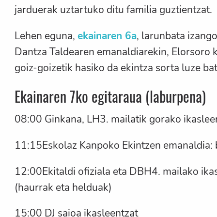
jarduerak uztartuko ditu familia guztientzat.
Lehen eguna,
ekainaren 6a
, larunbata izang
Dantza Taldearen emanaldiarekin, Elorsoro 
goiz-goizetik hasiko da ekintza sorta luze bat
Ekainaren 7ko egitaraua (laburpena)
08:00 Ginkana, LH3. mailatik gorako ikaslee
11:15Eskolaz Kanpoko Ekintzen emanaldia: ber
12:00Ekitaldi ofiziala eta DBH4. mailako ik
(haurrak eta helduak)
15:00 DJ saioa ikasleentzat