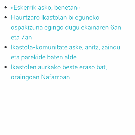
«Eskerrik asko, benetan»
Haurtzaro Ikastolan bi eguneko
ospakizuna egingo dugu ekainaren 6an
eta 7an
Ikastola-komunitate aske, anitz, zaindu
eta parekide baten alde
Ikastolen aurkako beste eraso bat,
oraingoan Nafarroan