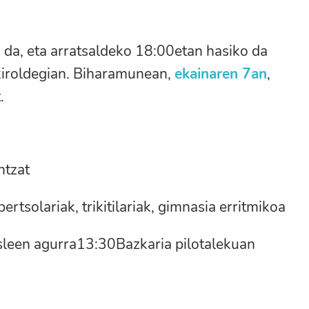
o da, eta arratsaldeko 18:00etan hasiko da
kiroldegian. Biharamunean,
ekainaren 7an
,
.
ntzat
tsolariak, trikitilariak, gimnasia erritmikoa
asleen agurra13:30Bazkaria pilotalekuan