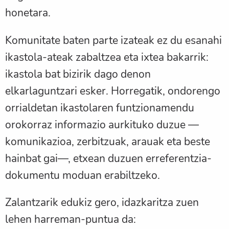
honetara.
Komunitate baten parte izateak ez du esanahi
ikastola-ateak zabaltzea eta ixtea bakarrik:
ikastola bat bizirik dago denon
elkarlaguntzari esker. Horregatik, ondorengo
orrialdetan ikastolaren funtzionamendu
orokorraz informazio aurkituko duzue —
komunikazioa, zerbitzuak, arauak eta beste
hainbat gai—, etxean duzuen erreferentzia-
dokumentu moduan erabiltzeko.
Zalantzarik edukiz gero, idazkaritza zuen
lehen harreman-puntua da: