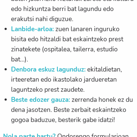
edo hizkuntza berri bat lagundu edo
erakutsi nahi diguzue.
Lanbide-arloa:
zuen lanaren inguruko
bisita edo hitzaldi bat eskaintzeko prest
zinatekete (ospitalea, tailerra, estudio
bat…).
Denbora eskuz lagunduz:
ekitaldietan,
irteeretan edo ikastolako jardueretan
laguntzeko prest zaudete.
Beste edozer gauza:
zerrenda honek ez du
dena jasotzen. Beste zerbait eskaintzeko
gogoa baduzue, besterik gabe idatzi!
Nola parte hartu?
Ondorengo formularioan