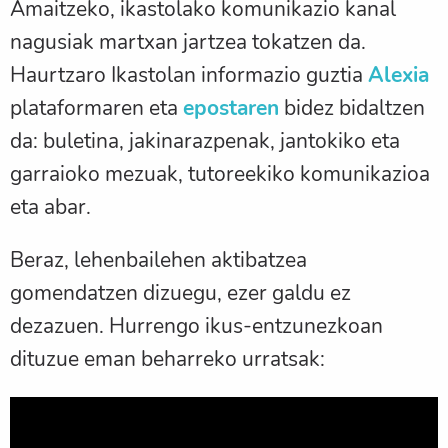
Amaitzeko, ikastolako komunikazio kanal
nagusiak martxan jartzea tokatzen da.
Haurtzaro Ikastolan informazio guztia
Alexia
plataformaren eta
epostaren
bidez bidaltzen
da: buletina, jakinarazpenak, jantokiko eta
garraioko mezuak, tutoreekiko komunikazioa
eta abar.
Beraz, lehenbailehen aktibatzea
gomendatzen dizuegu, ezer galdu ez
dezazuen. Hurrengo ikus-entzunezkoan
dituzue eman beharreko urratsak: