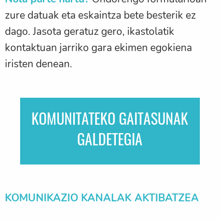
zure datuak eta eskaintza bete besterik ez
dago. Jasota geratuz gero, ikastolatik
kontaktuan jarriko gara ekimen egokiena
iristen denean.
KOMUNITATEKO GAITASUNAK
GALDETEGIA
KOMUNIKAZIO KANALAK AKTIBATZEA