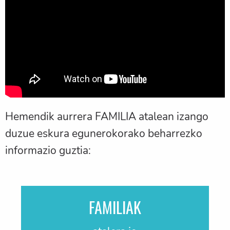
Hemendik aurrera FAMILIA atalean izango
duzue eskura egunerokorako beharrezko
informazio guztia:
FAMILIAK