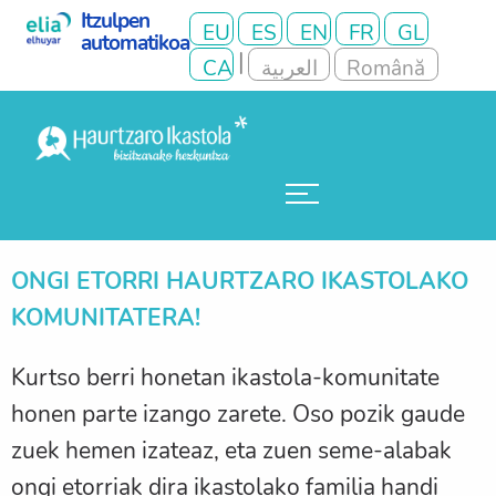
ONGI ETORRI HAURTZARO IKASTOLAKO
KOMUNITATERA!
Kurtso berri honetan ikastola-komunitate
honen parte izango zarete. Oso pozik gaude
zuek hemen izateaz, eta zuen seme-alabak
ongi etorriak dira ikastolako familia handi