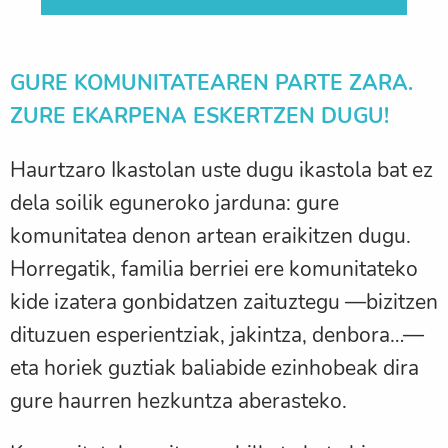
GURE KOMUNITATEAREN PARTE ZARA.
ZURE EKARPENA ESKERTZEN DUGU!
Haurtzaro Ikastolan uste dugu ikastola bat ez
dela soilik eguneroko jarduna: gure
komunitatea denon artean eraikitzen dugu.
Horregatik, familia berriei ere komunitateko
kide izatera gonbidatzen zaituztegu —bizitzen
dituzuen esperientziak, jakintza, denbora…—
eta horiek guztiak baliabide ezinhobeak dira
gure haurren hezkuntza aberasteko.