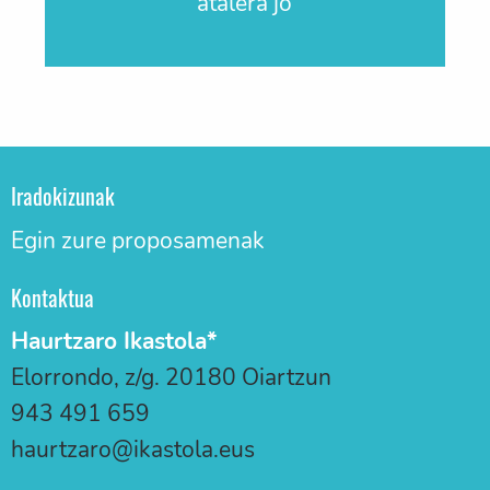
atalera jo
Iradokizunak
Egin zure proposamenak
Kontaktua
Haurtzaro Ikastola*
Elorrondo, z/g. 20180 Oiartzun
943 491 659
haurtzaro@ikastola.eus