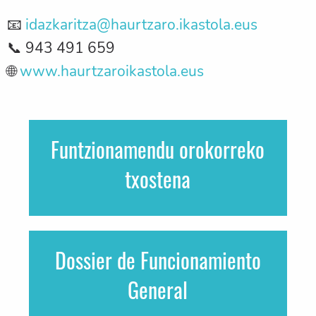
📧
idazkaritza@haurtzaro.ikastola.eus
📞 943 491 659
🌐
www.haurtzaroikastola.eus
Funtzionamendu orokorreko
txostena
Dossier de Funcionamiento
General