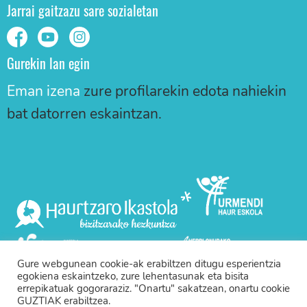
Jarrai gaitzazu sare sozialetan
Gurekin lan egin
Eman izena
zure profilarekin edota nahiekin
bat datorren eskaintzan.
Gure webgunean cookie-ak erabiltzen ditugu esperientzia
egokiena eskaintzeko, zure lehentasunak eta bisita
errepikatuak gogoraraziz. "Onartu" sakatzean, onartu cookie
GUZTIAK erabiltzea.