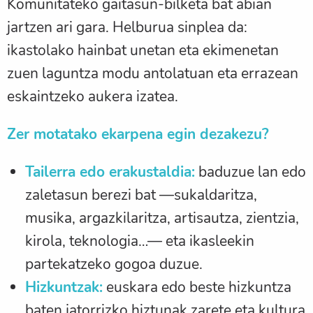
Komunitateko gaitasun-bilketa bat abian
jartzen ari gara. Helburua sinplea da:
ikastolako hainbat unetan eta ekimenetan
zuen laguntza modu antolatuan eta errazean
eskaintzeko aukera izatea.
Zer motatako ekarpena egin dezakezu?
Tailerra edo erakustaldia:
baduzue lan edo
zaletasun berezi bat —sukaldaritza,
musika, argazkilaritza, artisautza, zientzia,
kirola, teknologia…— eta ikasleekin
partekatzeko gogoa duzue.
Hizkuntzak:
euskara edo beste hizkuntza
baten jatorrizko hiztunak zarete eta kultura