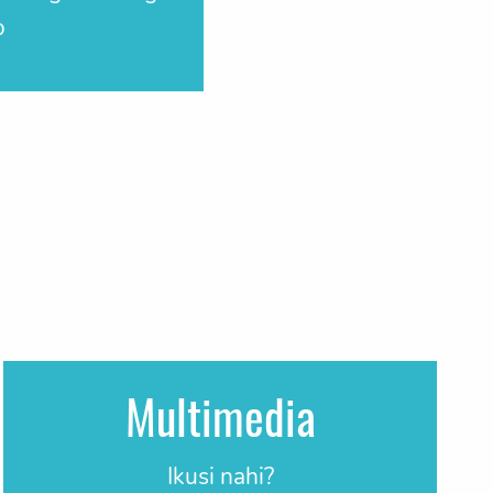
o
Multimedia
Ikusi nahi?