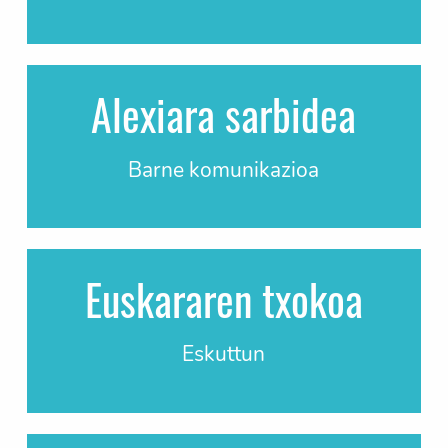
Alexiara sarbidea
Barne komunikazioa
Euskararen txokoa
Eskuttun