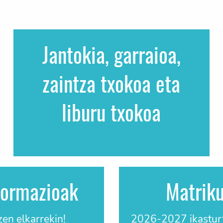
Jantokia, garraioa,
zaintza txokoa eta
liburu txokoa
formazioak
Matriku
zen elkarrekin!
2026-2027 ikasturt