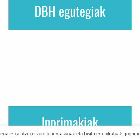
DBH egutegiak
Inprimakiak
na eskaintzeko, zure lehentasunak eta bisita errepikatuak gogorara
Urtean zeharrekoak