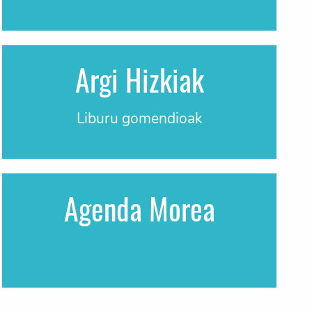
Argi Hizkiak
Liburu gomendioak
Agenda Morea