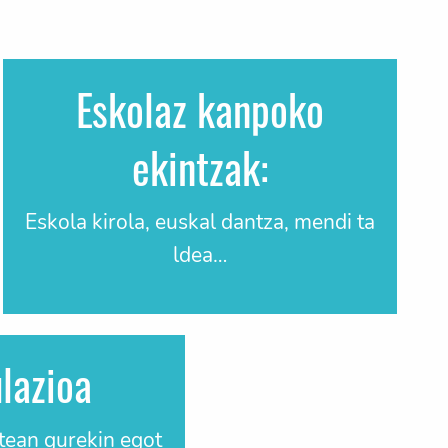
Eskolaz kanpoko
ekintzak:
Eskola kirola, euskal dantza, mendi ta
ldea…
lazioa
ean gurekin egot