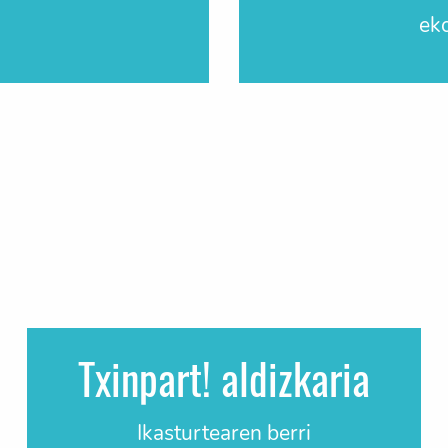
ek
Txinpart! aldizkaria
Ikasturtearen berri