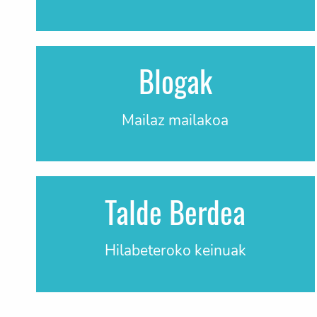
Blogak
Mailaz mailakoa
Talde Berdea
Hilabeteroko keinuak