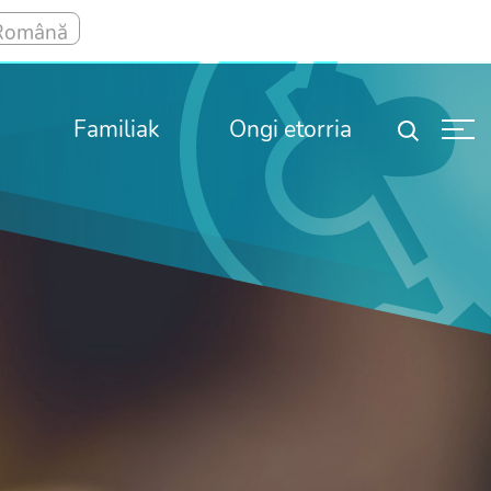
Familiak
Ongi etorria