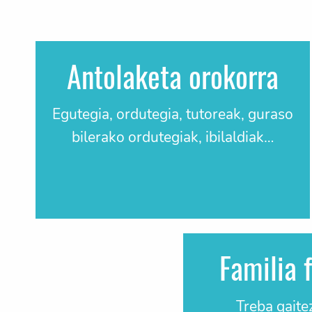
Antolaketa orokorra
Egutegia, ordutegia, tutoreak, guraso
bilerako ordutegiak, ibilaldiak…
Familia 
Treba gaite