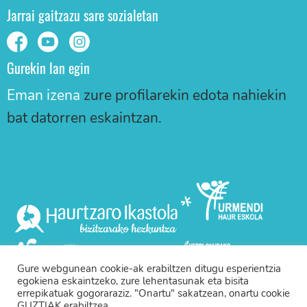
Jarrai gaitzazu sare sozialetan
Gurekin lan egin
Eman izena
zure profilarekin edota nahiekin
bat datorren eskaintzan.
Gure webgunean cookie-ak erabiltzen ditugu esperientzia
egokiena eskaintzeko, zure lehentasunak eta bisita
errepikatuak gogoraraziz. "Onartu" sakatzean, onartu cookie
GUZTIAK erabiltzea.