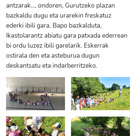
antzarak…. ondoren, Gurutzeko plazan
bazkaldu dugu eta urarekin freskatuz
ederki ibili gara. Bapo bazkalduta,
Ikastolarantz abiatu gara patxada ederrean
bi ordu luzez ibili garelarik. Eskerrak
ostirala den eta asteburua dugun
deskantsatu eta indarberritzeko.