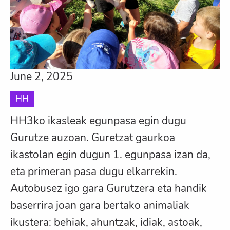
June 2, 2025
HH
HH3ko ikasleak egunpasa egin dugu
Gurutze auzoan. Guretzat gaurkoa
ikastolan egin dugun 1. egunpasa izan da,
eta primeran pasa dugu elkarrekin.
Autobusez igo gara Gurutzera eta handik
baserrira joan gara bertako animaliak
ikustera: behiak, ahuntzak, idiak, astoak,