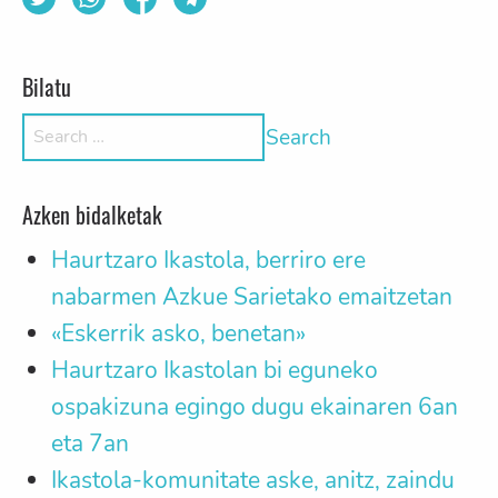
Bilatu
Search for:
Azken bidalketak
Haurtzaro Ikastola, berriro ere
nabarmen Azkue Sarietako emaitzetan
«Eskerrik asko, benetan»
Haurtzaro Ikastolan bi eguneko
ospakizuna egingo dugu ekainaren 6an
eta 7an
Ikastola-komunitate aske, anitz, zaindu