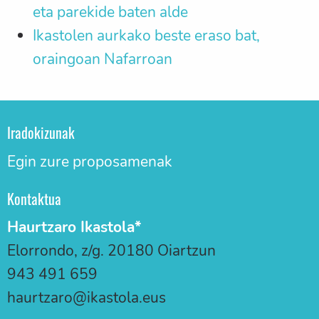
eta parekide baten alde
Ikastolen aurkako beste eraso bat,
oraingoan Nafarroan
Iradokizunak
Egin zure proposamenak
Kontaktua
Haurtzaro Ikastola*
Elorrondo, z/g. 20180 Oiartzun
943 491 659
haurtzaro@ikastola.eus