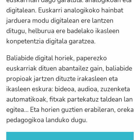
euskarritan dago garatuta: analogikoan eta
digitalean. Euskarri analogikoko hainbat
jarduera modu digitalean ere lantzen
ditugu, helburua ere badelako ikasleen
konpetentzia digitala garatzea.
Baliabide digital horiek, paperezko
euskarriak dituen abantailez gain, baliabide
propioak jartzen dituzte irakasleen eta
ikasleen eskura: bideoa, audioa, zuzenketa
automatikoak, fitxak partekatuz taldean lan
egitea… Eta horien guztien erabileran, oreka
pedagogikoa landuko dugu.