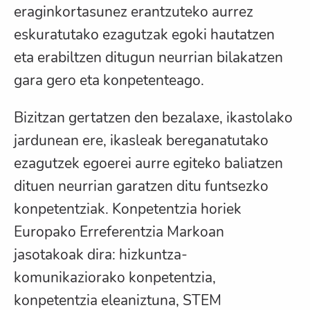
eraginkortasunez erantzuteko aurrez
eskuratutako ezagutzak egoki hautatzen
eta erabiltzen ditugun neurrian bilakatzen
gara gero eta konpetenteago.
Bizitzan gertatzen den bezalaxe, ikastolako
jardunean ere, ikasleak bereganatutako
ezagutzek egoerei aurre egiteko baliatzen
dituen neurrian garatzen ditu funtsezko
konpetentziak. Konpetentzia horiek
Europako Erreferentzia Markoan
jasotakoak dira: hizkuntza-
komunikaziorako konpetentzia,
konpetentzia eleaniztuna, STEM