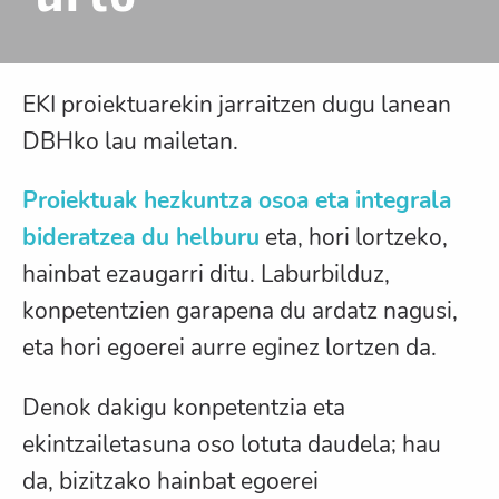
EKI proiektuarekin jarraitzen dugu lanean
DBHko lau mailetan.
Proiektuak hezkuntza osoa eta integrala
bideratzea du helburu
eta, hori lortzeko,
hainbat ezaugarri ditu. Laburbilduz,
konpetentzien garapena du ardatz nagusi,
eta hori egoerei aurre eginez lortzen da.
Denok dakigu konpetentzia eta
ekintzailetasuna oso lotuta daudela; hau
da, bizitzako hainbat egoerei