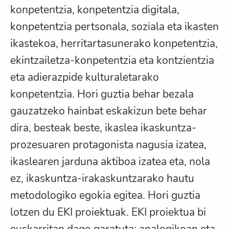
konpetentzia, konpetentzia digitala,
konpetentzia pertsonala, soziala eta ikasten
ikastekoa, herritartasunerako konpetentzia,
ekintzailetza-konpetentzia eta kontzientzia
eta adierazpide kulturaletarako
konpetentzia. Hori guztia behar bezala
gauzatzeko hainbat eskakizun bete behar
dira, besteak beste, ikaslea ikaskuntza-
prozesuaren protagonista nagusia izatea,
ikaslearen jarduna aktiboa izatea eta, nola
ez, ikaskuntza-irakaskuntzarako hautu
metodologiko egokia egitea. Hori guztia
lotzen du EKI proiektuak. EKI proiektua bi