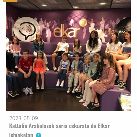
2023-05-09
Kattalin Arabolazak saria eskuratu du Elkar
lehiaketan