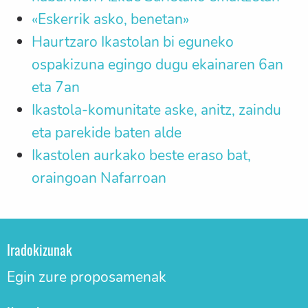
«Eskerrik asko, benetan»
Haurtzaro Ikastolan bi eguneko
ospakizuna egingo dugu ekainaren 6an
eta 7an
Ikastola-komunitate aske, anitz, zaindu
eta parekide baten alde
Ikastolen aurkako beste eraso bat,
oraingoan Nafarroan
Iradokizunak
Egin zure proposamenak