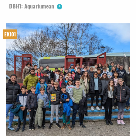
DBH1: Aquariumean
EKI01