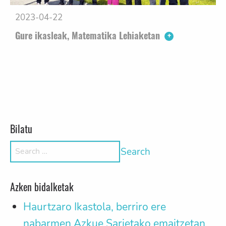
2023-04-22
Gure ikasleak, Matematika Lehiaketan
Posts navigation
Older posts
Bilatu
Search for:
Azken bidalketak
Haurtzaro Ikastola, berriro ere
nabarmen Azkue Sarietako emaitzetan