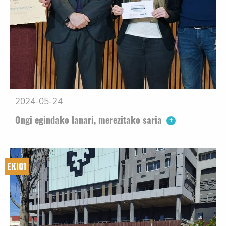
2024-05-24
Ongi egindako lanari, merezitako saria
EKI01