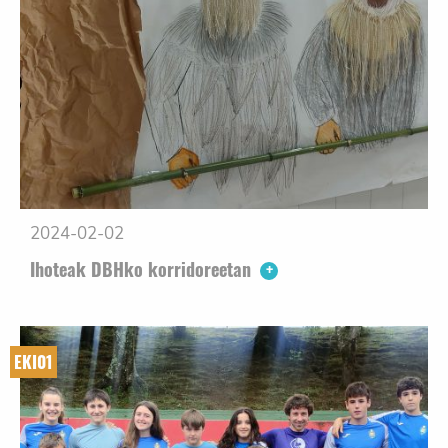
2024-02-02
Ihoteak DBHko korridoreetan
EKI01