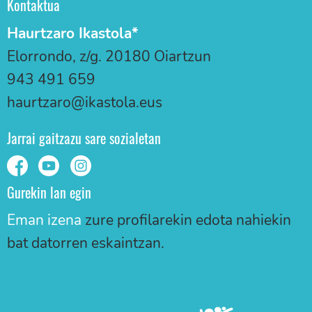
Kontaktua
Haurtzaro Ikastola*
Elorrondo, z/g. 20180 Oiartzun
943 491 659
haurtzaro@ikastola.eus
Jarrai gaitzazu sare sozialetan
Gurekin lan egin
Eman izena
zure profilarekin edota nahiekin
bat datorren eskaintzan.