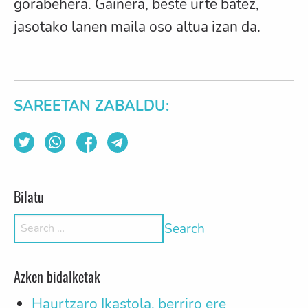
gorabehera. Gainera, beste urte batez,
jasotako lanen maila oso altua izan da.
SAREETAN ZABALDU:
Bilatu
Search for:
Azken bidalketak
Haurtzaro Ikastola, berriro ere