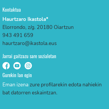
Kontaktua
Haurtzaro Ikastola*
Elorrondo, z/g. 20180 Oiartzun
943 491 659
haurtzaro@ikastola.eus
Jarrai gaitzazu sare sozialetan
Gurekin lan egin
Eman izena
zure profilarekin edota nahiekin
bat datorren eskaintzan.