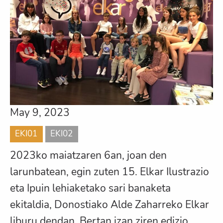
May 9, 2023
EKI01
EKI02
2023ko maiatzaren 6an, joan den
larunbatean, egin zuten 15. Elkar Ilustrazio
eta Ipuin lehiaketako sari banaketa
ekitaldia, Donostiako Alde Zaharreko Elkar
liburu dendan. Bertan izan ziren edizio