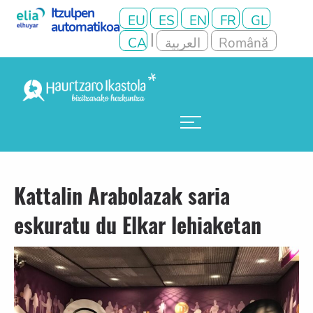
Kattalin Arabolazak saria
eskuratu du Elkar lehiaketan