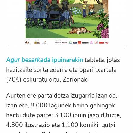
Agur besarkada
ipuinarekin
tableta, jolas
hezitzaile sorta ederra eta opari txartela
(70€) eskuratu ditu. Zorionak!
Aurten ere partaidetza izugarria izan da.
Izan ere, 8.000 lagunek baino gehiagok
hartu dute parte: 3.100 ipuin jaso dituzte,
4.300 ilustrazio eta 1.100 komiki, gutxi