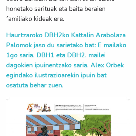
honetako sarituak eta baita beraien
familiako kideak ere.
Haurtzaroko DBH2ko Kattalin Arabolaza
Palomok
jaso du sarietako bat: E mailako
1go saria, DBH1 eta DBH2. mailei
dagokien ipuinentzako saria.
Alex Orbe
k
egindako ilustrazioarekin ipuin bat
osatuta behar zuen.