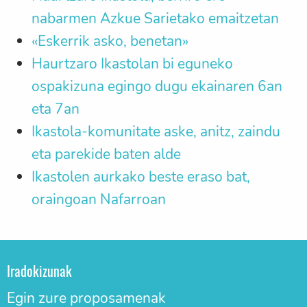
nabarmen Azkue Sarietako emaitzetan
«Eskerrik asko, benetan»
Haurtzaro Ikastolan bi eguneko
ospakizuna egingo dugu ekainaren 6an
eta 7an
Ikastola-komunitate aske, anitz, zaindu
eta parekide baten alde
Ikastolen aurkako beste eraso bat,
oraingoan Nafarroan
Iradokizunak
Egin zure proposamenak