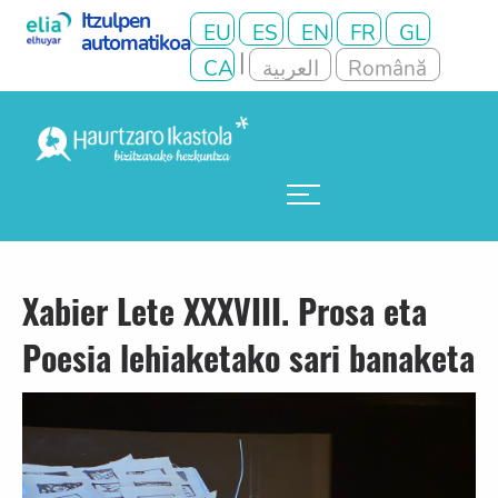
Xabier Lete XXXVIII. Prosa eta
Poesia lehiaketako sari banaketa