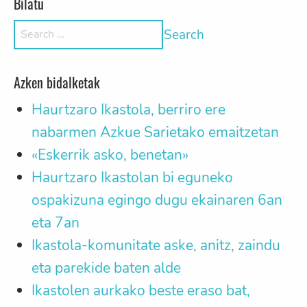
Bilatu
Search for:
Azken bidalketak
Haurtzaro Ikastola, berriro ere
nabarmen Azkue Sarietako emaitzetan
«Eskerrik asko, benetan»
Haurtzaro Ikastolan bi eguneko
ospakizuna egingo dugu ekainaren 6an
eta 7an
Ikastola-komunitate aske, anitz, zaindu
eta parekide baten alde
Ikastolen aurkako beste eraso bat,