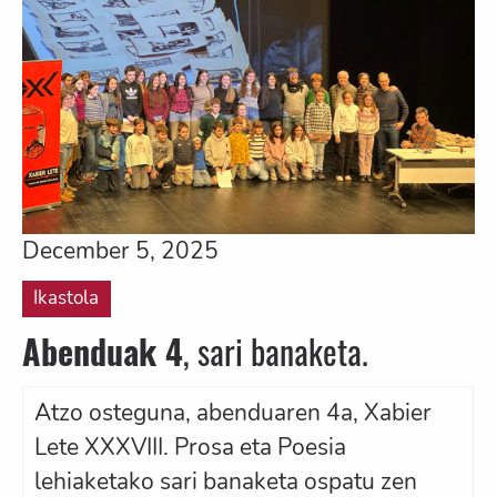
December 5, 2025
Ikastola
Abenduak 4
, sari banaketa.
Atzo osteguna, abenduaren 4a, Xabier
Lete XXXVIII. Prosa eta Poesia
lehiaketako sari banaketa ospatu zen