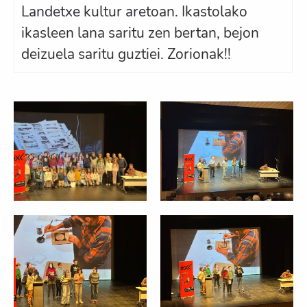
Landetxe kultur aretoan. Ikastolako
ikasleen lana saritu zen bertan, bejon
deizuela saritu guztiei. Zorionak!!