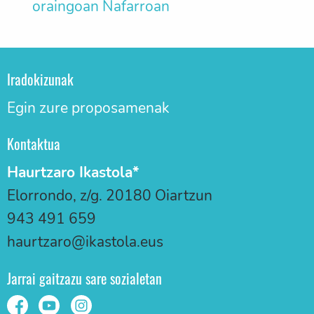
oraingoan Nafarroan
Iradokizunak
Egin zure proposamenak
Kontaktua
Haurtzaro Ikastola*
Elorrondo, z/g. 20180 Oiartzun
943 491 659
haurtzaro@ikastola.eus
Jarrai gaitzazu sare sozialetan