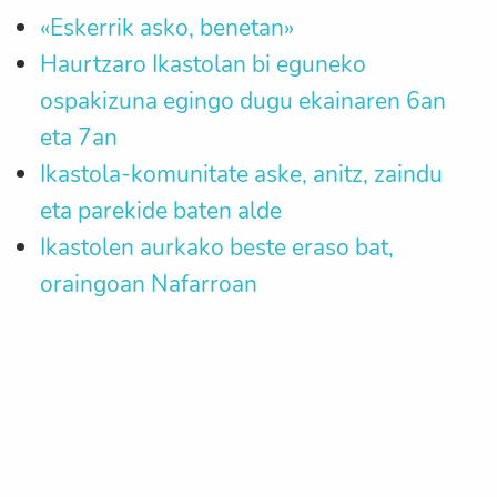
«Eskerrik asko, benetan»
Haurtzaro Ikastolan bi eguneko
ospakizuna egingo dugu ekainaren 6an
eta 7an
Ikastola-komunitate aske, anitz, zaindu
eta parekide baten alde
Ikastolen aurkako beste eraso bat,
oraingoan Nafarroan