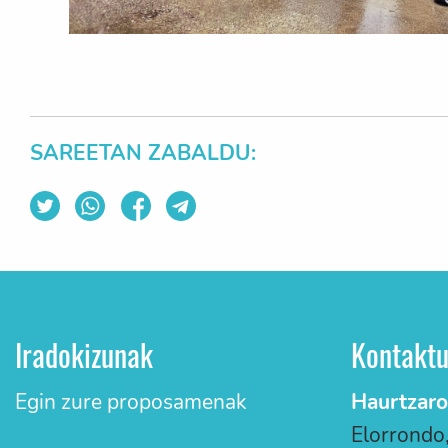
SAREETAN ZABALDU:
Iradokizunak
Kontakt
Egin zure proposamenak
Haurtzaro
Elorrondo