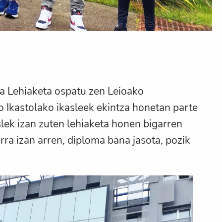
a Lehiaketa ospatu zen Leioako
o Ikastolako ikasleek ekintza honetan parte
lek izan zuten lehiaketa honen bigarren
ra izan arren, diploma bana jasota, pozik