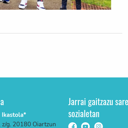
ua
Jarrai gaitzazu sar
sozialetan
 Ikastola*
, z/g. 20180 Oiartzun