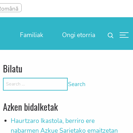
Familiak
Ongi etorria
Bilatu
Search for:
Azken bidalketak
Haurtzaro Ikastola, berriro ere
nabarmen Azkue Sarietako emaitzetan