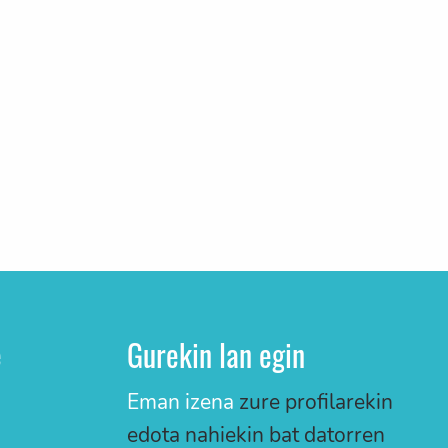
e
Gurekin lan egin
Eman izena
zure profilarekin
edota nahiekin bat datorren