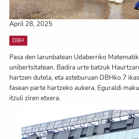
April 28, 2025
DBH
Pasa den larunbatean Udaberriko Matematik
unibertsitatean. Badira urte batzuk Haurtzar
hartzen dutela, eta asteburuan DBHko 7 ikas
fasean parte hartzeko aukera. Eguraldi makur
itzuli ziren etxera.