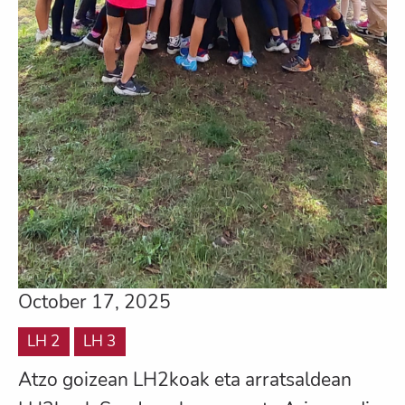
October 17, 2025
LH 2
LH 3
Atzo goizean LH2koak eta arratsaldean