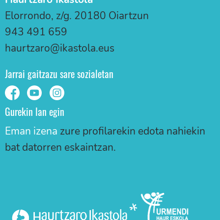
Elorrondo, z/g. 20180 Oiartzun
943 491 659
haurtzaro@ikastola.eus
Jarrai gaitzazu sare sozialetan
Gurekin lan egin
Eman izena
zure profilarekin edota nahiekin
bat datorren eskaintzan.