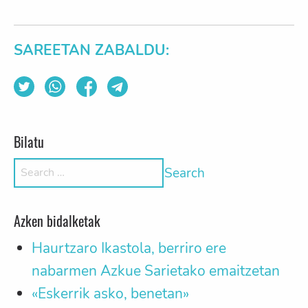
SAREETAN ZABALDU:
Bilatu
Search for:
Azken bidalketak
Haurtzaro Ikastola, berriro ere
nabarmen Azkue Sarietako emaitzetan
«Eskerrik asko, benetan»