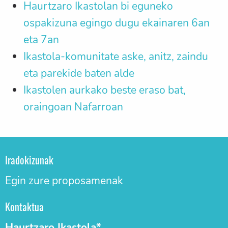
Haurtzaro Ikastolan bi eguneko
ospakizuna egingo dugu ekainaren 6an
eta 7an
Ikastola-komunitate aske, anitz, zaindu
eta parekide baten alde
Ikastolen aurkako beste eraso bat,
oraingoan Nafarroan
Iradokizunak
Egin zure proposamenak
Kontaktua
Haurtzaro Ikastola*