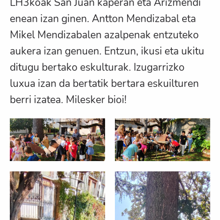
LH3koak San Juan kaperan eta Arizmendi
enean izan ginen. Antton Mendizabal eta
Mikel Mendizabalen azalpenak entzuteko
aukera izan genuen. Entzun, ikusi eta ukitu
ditugu bertako eskulturak. Izugarrizko
luxua izan da bertatik bertara eskuilturen
berri izatea. Milesker bioi!