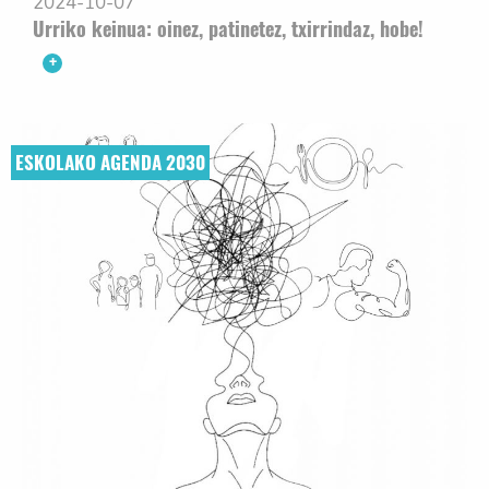
2024-10-07
Urriko keinua: oinez, patinetez, txirrindaz, hobe!
ESKOLAKO AGENDA 2030