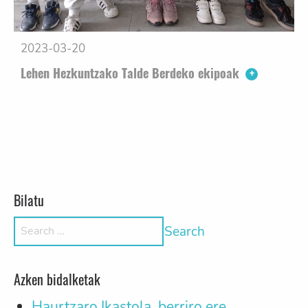
2023-03-20
Lehen Hezkuntzako Talde Berdeko ekipoak
Posts navigation
Older posts
Bilatu
Search for:
Azken bidalketak
Haurtzaro Ikastola, berriro ere