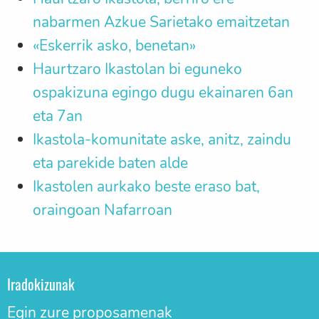
nabarmen Azkue Sarietako emaitzetan
«Eskerrik asko, benetan»
Haurtzaro Ikastolan bi eguneko
ospakizuna egingo dugu ekainaren 6an
eta 7an
Ikastola-komunitate aske, anitz, zaindu
eta parekide baten alde
Ikastolen aurkako beste eraso bat,
oraingoan Nafarroan
Iradokizunak
Egin zure proposamenak