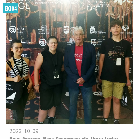
EKI04
2023-10-09
Uxue Arozena, Nara Susperregi eta Ekain Torko