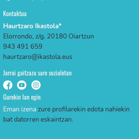
Kontaktua
Haurtzaro Ikastola*
Elorrondo, z/g. 20180 Oiartzun
943 491 659
haurtzaro@ikastola.eus
Jarrai gaitzazu sare sozialetan
Gurekin lan egin
Eman izena
zure profilarekin edota nahiekin
bat datorren eskaintzan.