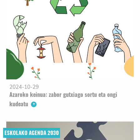
2024-10-29
Azaroko keinua: zabor gutxiago sortu eta ongi
kudeatu
ESKOLAKO AGENDA 2030