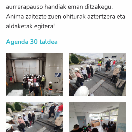
aurrerapauso handiak eman ditzakegu.
Anima zaitezte zuen ohiturak aztertzera eta
aldaketak egitera!
Agenda 30 taldea