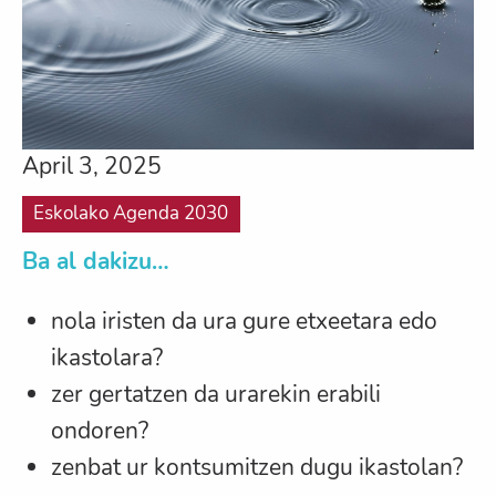
April 3, 2025
Eskolako Agenda 2030
Ba al dakizu…
nola iristen da ura gure etxeetara edo
ikastolara?
zer gertatzen da urarekin erabili
ondoren?
zenbat ur kontsumitzen dugu ikastolan?