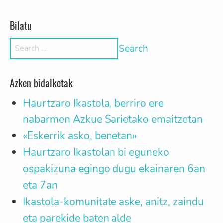
Bilatu
Search for:
Azken bidalketak
Haurtzaro Ikastola, berriro ere
nabarmen Azkue Sarietako emaitzetan
«Eskerrik asko, benetan»
Haurtzaro Ikastolan bi eguneko
ospakizuna egingo dugu ekainaren 6an
eta 7an
Ikastola-komunitate aske, anitz, zaindu
eta parekide baten alde