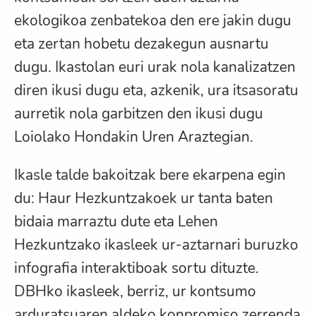
ekologikoa zenbatekoa den ere jakin dugu
eta zertan hobetu dezakegun ausnartu
dugu. Ikastolan euri urak nola kanalizatzen
diren ikusi dugu eta, azkenik, ura itsasoratu
aurretik nola garbitzen den ikusi dugu
Loiolako Hondakin Uren Araztegian.
Ikasle talde bakoitzak bere ekarpena egin
du: Haur Hezkuntzakoek ur tanta baten
bidaia marraztu dute eta Lehen
Hezkuntzako ikasleek ur-aztarnari buruzko
infografia interaktiboak sortu dituzte.
DBHko ikasleek, berriz, ur kontsumo
arduratsuaren aldeko konpromiso zerrenda