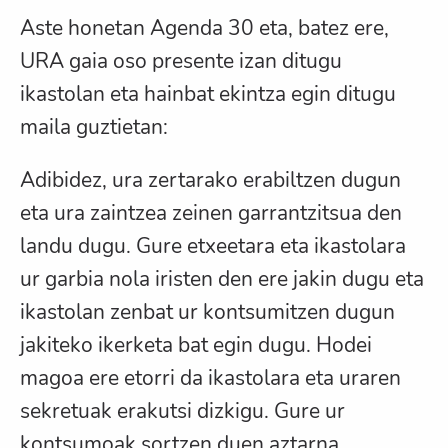
Aste honetan Agenda 30 eta, batez ere,
URA gaia oso presente izan ditugu
ikastolan eta hainbat ekintza egin ditugu
maila guztietan:
Adibidez, ura zertarako erabiltzen dugun
eta ura zaintzea zeinen garrantzitsua den
landu dugu. Gure etxeetara eta ikastolara
ur garbia nola iristen den ere jakin dugu eta
ikastolan zenbat ur kontsumitzen dugun
jakiteko ikerketa bat egin dugu. Hodei
magoa ere etorri da ikastolara eta uraren
sekretuak erakutsi dizkigu. Gure ur
kontsumoak sortzen duen aztarna