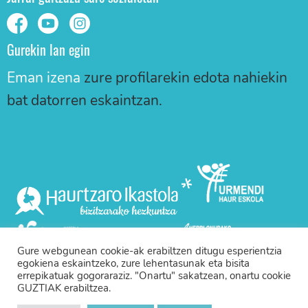
Gurekin lan egin
Eman izena
zure profilarekin edota nahiekin
bat datorren eskaintzan.
Gure webgunean cookie-ak erabiltzen ditugu esperientzia
egokiena eskaintzeko, zure lehentasunak eta bisita
errepikatuak gogoraraziz. "Onartu" sakatzean, onartu cookie
GUZTIAK erabiltzea.