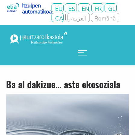
Ba al dakizue… aste ekosoziala