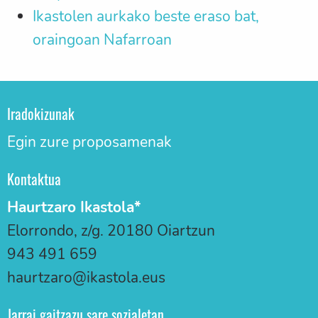
Ikastolen aurkako beste eraso bat,
oraingoan Nafarroan
Iradokizunak
Egin zure proposamenak
Kontaktua
Haurtzaro Ikastola*
Elorrondo, z/g. 20180 Oiartzun
943 491 659
haurtzaro@ikastola.eus
Jarrai gaitzazu sare sozialetan