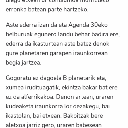
erronka batean parte hartzeko.
Aste ederra izan da eta Agenda 30eko
helburuak egunero landu behar badira ere,
ederra da ikasturtean aste batez denok
gure planetaren garapen iraunkorrean
begia jartzea.
Gogoratu ez dagoela B planetarik eta,
xumea irudituagatik, ekintza bakar bat ere
ez da alferrikakoa. Denon artean, uraren
kudeaketa iraunkorra lor dezakegu, bai
ikastolan, bai etxean. Bakoitzak bere
aletxoa jarriz gero, uraren babesean