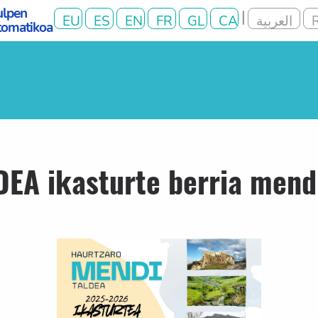
A ikasturte berria mendi