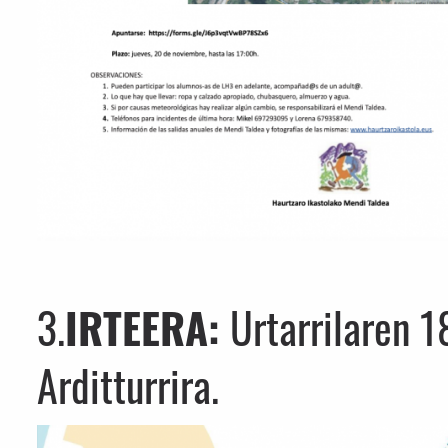
3.
IRTEERA:
Urtarrilaren 1
Arditturrira.