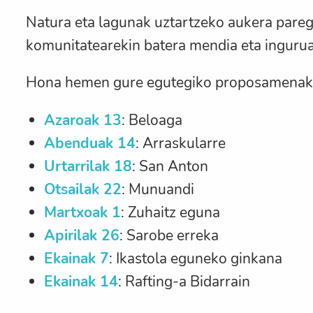
Natura eta lagunak uztartzeko aukera paregab
komunitatearekin batera mendia eta inguru
Hona hemen gure egutegiko proposamenak
Azaroak 13
: Beloaga
Abenduak 14
: Arraskularre
Urtarrilak 18
: San Anton
Otsailak 22
: Munuandi
Martxoak 1
: Zuhaitz eguna
Apirilak 26
: Sarobe erreka
Ekainak 7
: Ikastola eguneko ginkana
Ekainak 14
: Rafting-a Bidarrain