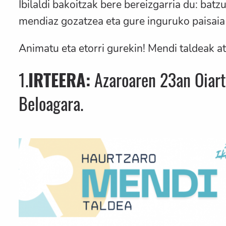
Ibilaldi bakoitzak bere bereizgarria du: bat
mendiaz gozatzea eta gure inguruko paisaia
Animatu eta etorri gurekin! Mendi taldeak at
1.
IRTEERA:
Azaroaren 23an Oiart
Beloagara.