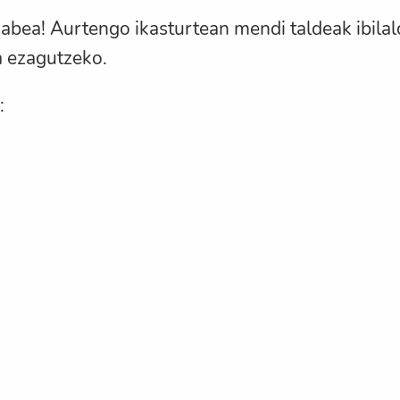
ea! Aurtengo ikasturtean mendi taldeak ibilaldi
a ezagutzeko.
: