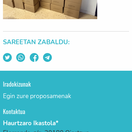
SAREETAN ZABALDU:
Iradokizunak
Egin zure proposamenak
Kontaktua
Haurtzaro Ikastola*