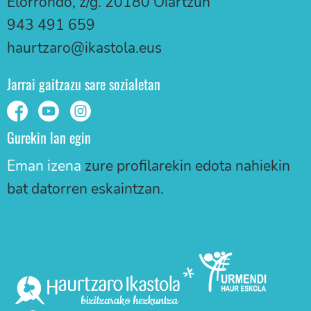
Elorrondo, z/g. 20180 Oiartzun
943 491 659
haurtzaro@ikastola.eus
Jarrai gaitzazu sare sozialetan
Gurekin lan egin
Eman izena
zure profilarekin edota nahiekin
bat datorren eskaintzan.