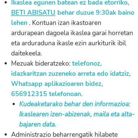
Ikaslea egunen batean ez bada etorriko,
BETI ABISATU
behar duzue 9:30ak baino
lehen
. Kontuan izan ikastoaren
ardurapean dagoela ikaslea garai horretan
eta arduraduna ikasle ezin aurkiturik ibil
daitekeela.
Mezuak bideratzeko:
telefonoz,
idazkaritzan zuzeneko arreta edo idatziz,
Whatsapp aplikazioaren bidez,
656912315 telefonoan.
Kudeaketarako behar den informazioa:
Ikaslearen izen-abizenak, maila eta alta-
bajaren data.
Administrazio beharrengatik hilabete