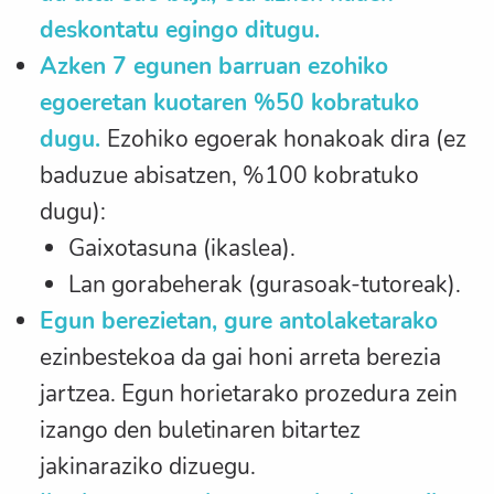
deskontatu egingo ditugu.
Azken 7 egunen barruan ezohiko
egoeretan kuotaren %50 kobratuko
dugu.
Ezohiko egoerak honakoak dira (ez
baduzue abisatzen, %100 kobratuko
dugu):
Gaixotasuna (ikaslea).
Lan gorabeherak (gurasoak-tutoreak).
Egun berezietan, gure antolaketarako
ezinbestekoa da gai honi arreta berezia
jartzea. Egun horietarako prozedura zein
izango den buletinaren bitartez
jakinaraziko dizuegu.