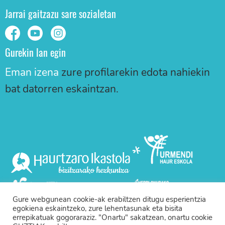
Jarrai gaitzazu sare sozialetan
Gurekin lan egin
Eman izena
zure profilarekin edota nahiekin
bat datorren eskaintzan.
Gure webgunean cookie-ak erabiltzen ditugu esperientzia
egokiena eskaintzeko, zure lehentasunak eta bisita
errepikatuak gogoraraziz. "Onartu" sakatzean, onartu cookie