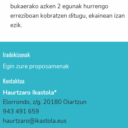
bukaerako azken 2 egunak hurrengo
erreziboan kobratzen ditugu, ekainean izan
ezik.
Iradokizunak
Egin zure proposamenak
Kontaktua
Haurtzaro Ikastola*
Elorrondo, z/g. 20180 Oiartzun
943 491 659
haurtzaro@ikastola.eus