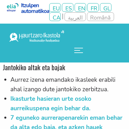
Jantokiko altak eta bajak
Aurrez izena emandako ikasleek erabili
ahal izango dute jantokiko zerbitzua.
Ikasturte hasieran urte osoko
aurreikuspena egin behar da.
7 eguneko aurrerapenarekin eman behar
da alta edo baja, eta azken hauek