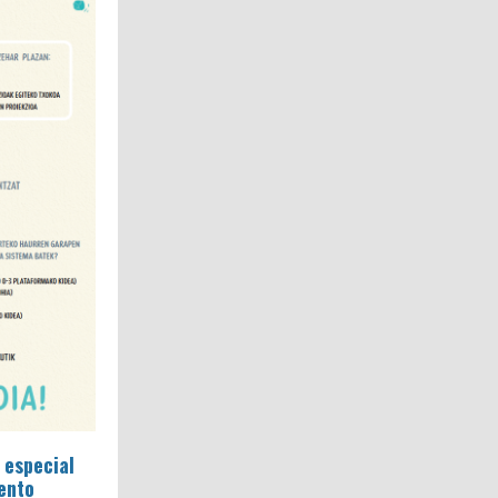
 especial
ento