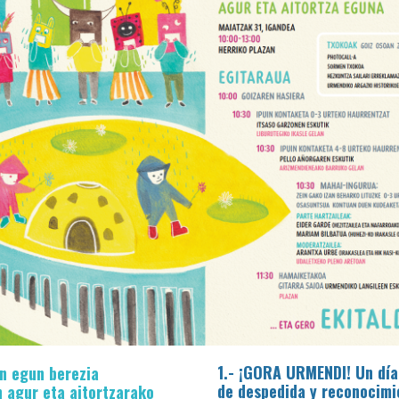
1.- ¡GORA URMENDI! Un día
an egun berezia
de despedida y reconocimi
 agur eta aitortzarako