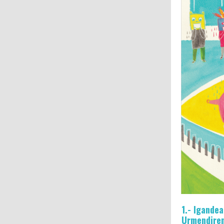
1.- Igande
Urmendiren