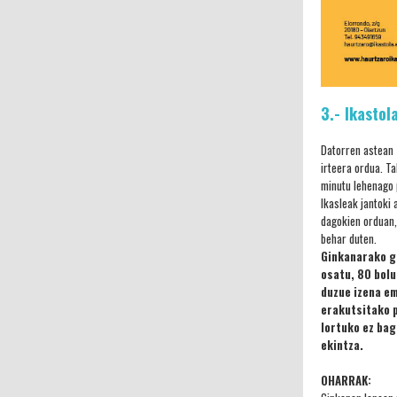
3.- Ikasto
Datorren astean 
irteera ordua. T
minutu lehenago 
Ikasleak jantoki
dagokien orduan,
behar duten.
Ginkanarako g
osatu, 80 bolu
duzue izena e
erakutsitako 
lortuko ez bag
ekintza.
OHARRAK: