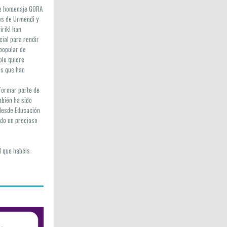
 de homenaje GORA
es de Urmendi y
irik! han
ial para rendir
popular de
blo quiere
as que han
formar parte de
bién ha sido
 desde Educación
ado un precioso
l que habéis