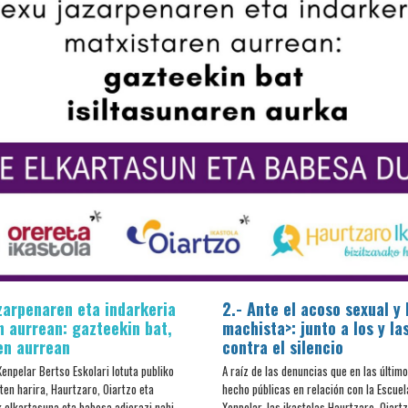
zarpenaren eta indarkeria
2.- Ante el acoso sexual y 
n aurrean: gazteekin bat,
machista>: junto a los y la
en aurrean
contra el silencio
enpelar Bertso Eskolari lotuta publiko
A raíz de las denuncias que en las últim
ten harira, Haurtzaro, Oiartzo eta
hecho públicas en relación con la Escuel
k elkartasuna eta babesa adierazi nahi
Xenpelar, las ikastolas Haurtzaro, Oiart