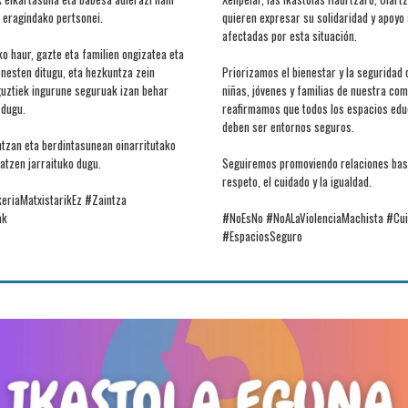
 eragindako pertsonei.
quieren expresar su solidaridad y apoyo
afectadas por esta situación.
o haur, gazte eta familien ongizatea eta
nesten ditugu, eta hezkuntza zein
Priorizamos el bienestar y la seguridad 
 guztiek ingurune seguruak izan behar
niñas, jóvenes y familias de nuestra com
 dugu.
reafirmamos que todos los espacios educ
deben ser entornos seguros.
ntzan eta berdintasunean oinarritutako
tzen jarraituko dugu.
Seguiremos promoviendo relaciones bas
respeto, el cuidado y la igualdad.
eriaMatxistarikEz #Zaintza
ak
#NoEsNo #NoALaViolenciaMachista #Cu
#EspaciosSeguro