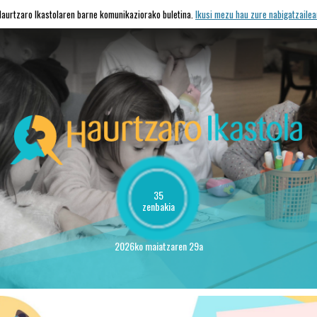
Haurtzaro Ikastolaren barne komunikaziorako buletina.
Ikusi mezu hau zure nabigatzailea
35
zenbakia
2026ko maiatzaren 29a