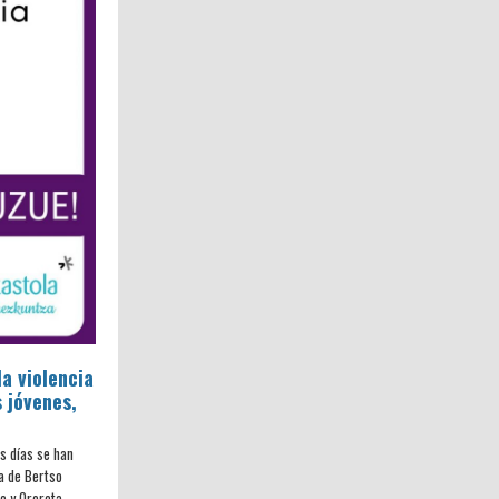
la violencia
s jóvenes,
os días se han
a de Bertso
zo y Orereta