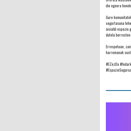
die egoera honek
Gure komunitatek
segurtasuna lehe
aisialdi espazio
dutela berresten
Errespetuan, zai
harremanak susta
#EZezDa #Indark
#EspazioSeguru