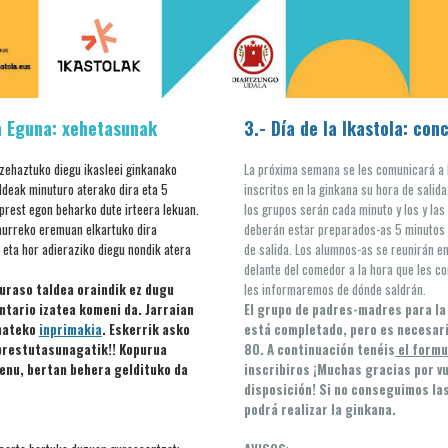
la Eguna: xehetasunak
3.- Día de la Ikastola: con
zehaztuko diegu ikasleei ginkanako
La próxima semana se les comunicará a 
aldeak minuturo aterako dira eta 5
inscritos en la ginkana su hora de salida
prest egon beharko dute irteera lekuan.
los grupos serán cada minuto y los y las
 aurreko eremuan elkartuko dira
deberán estar preparados-as 5 minutos 
 eta hor adieraziko diegu nondik atera
de salida. Los alumnos-as se reunirán en
delante del comedor a la hora que les co
uraso taldea oraindik ez dugu
les informaremos de dónde saldrán.
ntario izatea komeni da. Jarraian
El grupo de padres-madres para la
mateko
inprimakia
. Eskerrik asko
está completado, pero es necesari
prestutasunagatik!! Kopurua
80. A continuación tenéis
el formu
enu, bertan behera geldituko da
inscribiros ¡Muchas gracias por v
disposición! Si no conseguimos las
podrá realizar la ginkana.