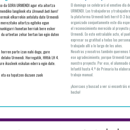
El domingo se celebrará el emotivo día
ko da GORA URMENDI agur eta aitortza
URMENDI. Las trabajadoras y trabajador
mendiko langileek eta
Urmendi beti herri!
la plataforma Urmendi beti herri! 0-3 biz
ormak elkarrekin antolatu dute Urmendi
organizado conjuntamente este día espec
i merezitako aitortza egiteko egun
el reconocimiento merecido al proyecto 
i hunkigarri honetan herriak bere esker
Urmendi. En este entrañable acto, el pue
i du urteetan zehar bertan lan egin duten
expresar su gratitud a todas las person
trabajado allí a lo largo de los años.
Nosotras y nosotros también queremos 
 horren parte izan nahi dugu, gure
ese agradecimiento, porque Urmendi tam
n delako Urmendi. Horregatik, HHtik LH 4.
nuestro proyecto. Por eso, el alumnado
ure ikasleek eskulan ederra egin dute.
Infantil hasta 4.º de Primaria ha elabor
trabajo manual.
e eta ea topatzen duzuen zuek
¡Acercaos y buscad a ver si encontráis e
hecho!