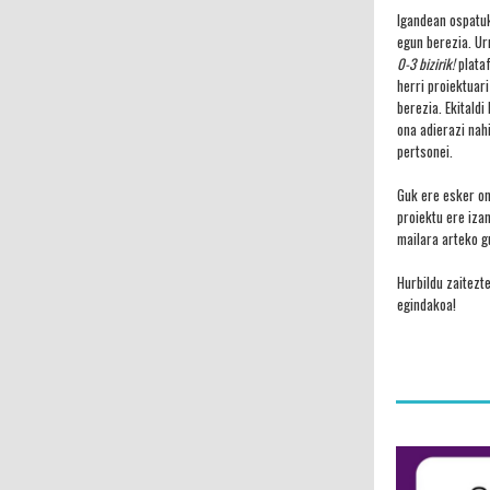
Igandean ospatu
egun berezia. Ur
0-3 bizirik!
plataf
herri proiektuar
berezia. Ekitald
ona adierazi nah
pertsonei.
Guk ere esker on
proiektu ere iza
mailara arteko g
Hurbildu zaitezt
egindakoa!