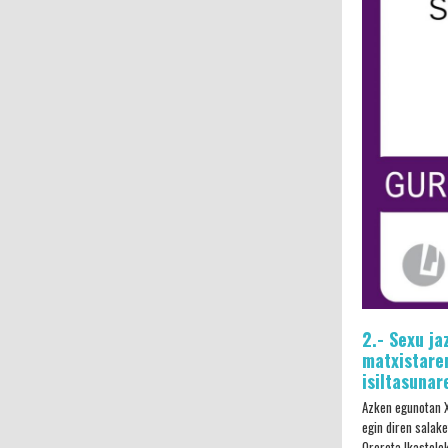
2.- Sexu ja
matxistare
isiltasunar
Azken egunotan X
egin diren salake
Orereta Ikastole