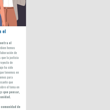
a el
contra el
ámbien hemos
elaboración de
que la justicia
proyecto de
bajo ha sido
s que tenemos en
enemos para
resante que
obre el tema en
lgo
que pensar,
munidad.
a comunidad de