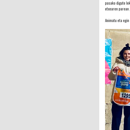
pasako digute l
etxe
aren parea
n
Animatu eta egin