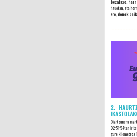
bezalaxe, harr
hauetan, eta hor
ere,
denok baik
2.- HAURT
IKASTOLAK
Oiartzunera mart
02:51:54tan irits
gure kilometroa 