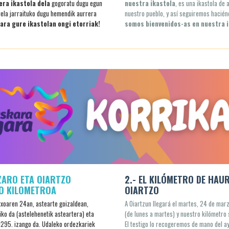
era ikastola dela
gogoratu dugu egun
nuestra ikastola
, es una ikastola de 
rela jarraituko dugu hemendik aurrera
nuestro pueblo, y así seguiremos hacién
ara gure ikastolan ongi etorriak!
somos bienvenidos-as en nuestra i
ZARO ETA OIARTZO
2.- EL KILÓMETRO DE HAU
O KILOMETROA
OIARTZO
xoaren 24an, astearte goizaldean,
A Oiartzun llegará el martes, 24 de marz
iko da
(astelehenetik asteartera) eta
(de lunes a martes) y nuestro kilómetro
1295. izango da. Udaleko ordezkariek
El testigo lo recogeremos de mano del a