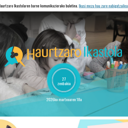
Haurtzaro Ikastolaren barne komunikaziorako buletina.
Ikusi mezu hau zure nabigatzailea
27
zenbakia
2026ko martxoaren 18a