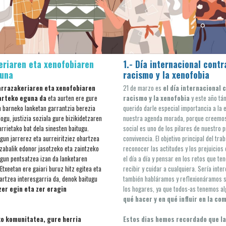
eriaren eta xenofobiaren
1.- Día internacional contr
guna
racismo y la xenofobia
arrazakeriaren eta xenofobiaren
21 de marzo es
el día internacional 
arteko eguna
da
eta aurten ere gure
racismo y la xenofobia
y este año t
 barneko lanketan garrantzia berezia
querido darle especial importancia a la 
ogu, justizia soziala gure bizikidetzaren
nuestra agenda morada, porque creemos 
rrietako bat dela sinesten baitugu.
social es uno de los pilares de nuestro 
gun jarrerez eta aurreiritziez ohartzea
convivencia. El objetivo principal del tra
zabalik edonor jasotzeko eta zaintzeko
reconocer las actitudes y los prejuicio
ugun pentsatzea izan da lanketaren
el día a día y pensar en los retos que t
Etxeetan ere gaiari buruz hitz egitea eta
recibir y cuidar a cualquiera. Sería inte
artzea interesgarria da, denok baitugu
también habláramos y reflexionáramos s
zer egin eta zer eragin
los hogares, ya que todos-as tenemos a
qué hacer y en qué influir en la co
ko komunitatea, gure herria
Estos dias hemos recordado que l