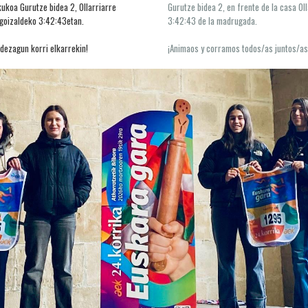
ekukoa
Gurutze bidea 2, Ollarriarre
Gurutze bidea 2, en frente de la casa Oll
 goizaldeko
3:42:43etan.
3:42:43 de la madrugada.
 dezagun korri elkarrekin!
¡Animaos y corramos todos/as juntos/as