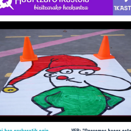
ri hau euskaratik egin
VER: "Queremos hacer este