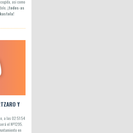
acogida, asi como
dolo,
¡todos-as
kastola!
RTZARO Y
o, a las 02:51:54
 será el Nº1295.
yuntamiento en