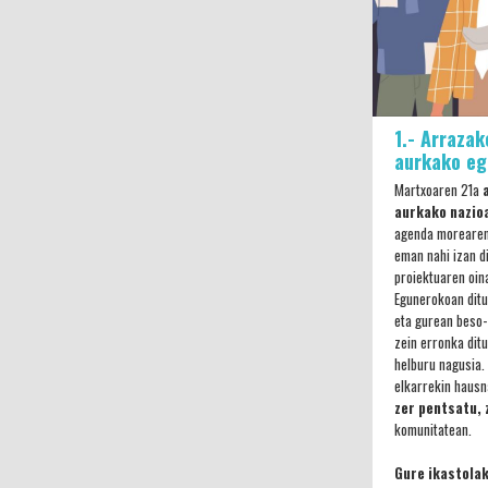
1.- Arrazak
aurkako e
Martxoaren 21a
aurkako nazio
agenda morearen
eman nahi izan di
proiektuaren oina
Egunerokoan ditu
eta gurean beso-
zein erronka dit
helburu nagusia. 
elkarrekin hausn
zer pentsatu, 
komunitatean.
Gure ikastola