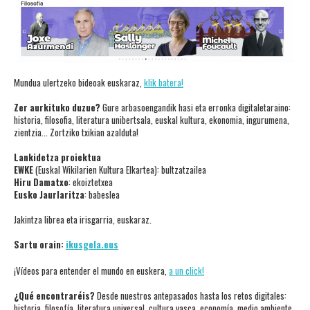
Mundua ulertzeko bideoak euskaraz,
klik batera!
Zer aurkituko duzue?
Gure arbasoengandik hasi eta erronka digitaletaraino:
historia, filosofia, literatura unibertsala, euskal kultura, ekonomia, ingurumena,
zientzia... Zortziko txikian azalduta!
Lankidetza proiektua
EWKE
(Euskal Wikilarien Kultura Elkartea): bultzatzailea
Hiru Damatxo
: ekoiztetxea
Eusko Jaurlaritza
: babeslea
Jakintza librea eta irisgarria, euskaraz.
Sartu orain:
ikusgela.eus
¡Vídeos para entender el mundo en euskera,
a un click!
¿Qué encontraréis?
Desde nuestros antepasados hasta los retos digitales:
historia, filosofía, literatura universal, cultura vasca, economía, medio ambiente,